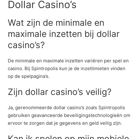
Dollar Casino’s
Wat zijn de minimale en
maximale inzetten bij dollar
casino’s?
De minimale en maximale inzetten variëren per spel en
casino. Bij Spintropolis kun je de inzetlimieten vinden
op de spelpagina’s.
Zijn dollar casino’s veilig?
Ja, gerenommeerde dollar casino’s zoals Spintropolis
gebruiken geavanceerde beveiligingstechnologieën om
ervoor te zorgen dat je gegevens en geld veilig zijn.
Kan ik spelen op mijn mobiele