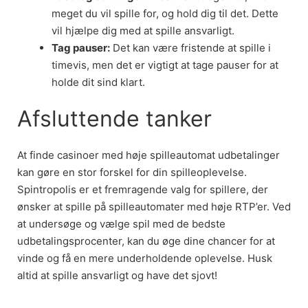
meget du vil spille for, og hold dig til det. Dette
vil hjælpe dig med at spille ansvarligt.
Tag pauser:
Det kan være fristende at spille i
timevis, men det er vigtigt at tage pauser for at
holde dit sind klart.
Afsluttende tanker
At finde casinoer med høje spilleautomat udbetalinger
kan gøre en stor forskel for din spilleoplevelse.
Spintropolis er et fremragende valg for spillere, der
ønsker at spille på spilleautomater med høje RTP’er. Ved
at undersøge og vælge spil med de bedste
udbetalingsprocenter, kan du øge dine chancer for at
vinde og få en mere underholdende oplevelse. Husk
altid at spille ansvarligt og have det sjovt!