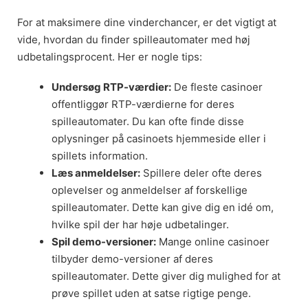
For at maksimere dine vinderchancer, er det vigtigt at
vide, hvordan du finder spilleautomater med høj
udbetalingsprocent. Her er nogle tips:
Undersøg RTP-værdier:
De fleste casinoer
offentliggør RTP-værdierne for deres
spilleautomater. Du kan ofte finde disse
oplysninger på casinoets hjemmeside eller i
spillets information.
Læs anmeldelser:
Spillere deler ofte deres
oplevelser og anmeldelser af forskellige
spilleautomater. Dette kan give dig en idé om,
hvilke spil der har høje udbetalinger.
Spil demo-versioner:
Mange online casinoer
tilbyder demo-versioner af deres
spilleautomater. Dette giver dig mulighed for at
prøve spillet uden at satse rigtige penge.