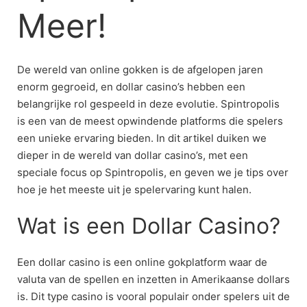
Meer!
De wereld van online gokken is de afgelopen jaren
enorm gegroeid, en dollar casino’s hebben een
belangrijke rol gespeeld in deze evolutie. Spintropolis
is een van de meest opwindende platforms die spelers
een unieke ervaring bieden. In dit artikel duiken we
dieper in de wereld van dollar casino’s, met een
speciale focus op Spintropolis, en geven we je tips over
hoe je het meeste uit je spelervaring kunt halen.
Wat is een Dollar Casino?
Een dollar casino is een online gokplatform waar de
valuta van de spellen en inzetten in Amerikaanse dollars
is. Dit type casino is vooral populair onder spelers uit de