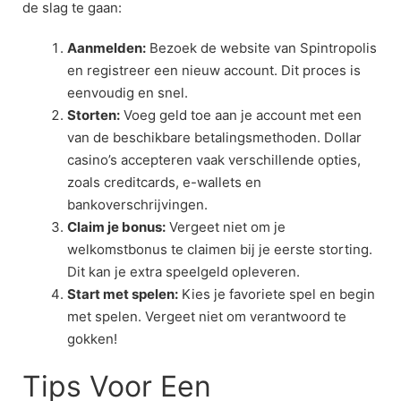
de slag te gaan:
Aanmelden:
Bezoek de website van Spintropolis
en registreer een nieuw account. Dit proces is
eenvoudig en snel.
Storten:
Voeg geld toe aan je account met een
van de beschikbare betalingsmethoden. Dollar
casino’s accepteren vaak verschillende opties,
zoals creditcards, e-wallets en
bankoverschrijvingen.
Claim je bonus:
Vergeet niet om je
welkomstbonus te claimen bij je eerste storting.
Dit kan je extra speelgeld opleveren.
Start met spelen:
Kies je favoriete spel en begin
met spelen. Vergeet niet om verantwoord te
gokken!
Tips Voor Een