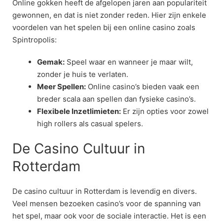
Online gokken heeft de afgelopen jaren aan populariteit
gewonnen, en dat is niet zonder reden. Hier zijn enkele
voordelen van het spelen bij een online casino zoals
Spintropolis:
Gemak:
Speel waar en wanneer je maar wilt,
zonder je huis te verlaten.
Meer Spellen:
Online casino’s bieden vaak een
breder scala aan spellen dan fysieke casino’s.
Flexibele Inzetlimieten:
Er zijn opties voor zowel
high rollers als casual spelers.
De Casino Cultuur in
Rotterdam
De casino cultuur in Rotterdam is levendig en divers.
Veel mensen bezoeken casino’s voor de spanning van
het spel, maar ook voor de sociale interactie. Het is een