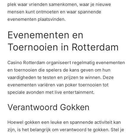
plek waar vrienden samenkomen, waar je nieuwe
mensen kunt ontmoeten en waar spannende
evenementen plaatsvinden.
Evenementen en
Toernooien in Rotterdam
Casino Rotterdam organiseert regelmatig evenementen
en toernooien die spelers de kans geven om hun
vaardigheden te testen en prijzen te winnen. Deze
evenementen variëren van poker toernooien tot
speciale avonden met live entertainment.
Verantwoord Gokken
Hoewel gokken een leuke en spannende activiteit kan
zijn, is het belangrijk om verantwoord te gokken. Stel je