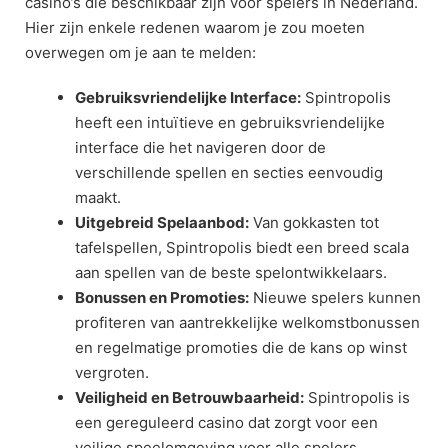
casino’s die beschikbaar zijn voor spelers in Nederland.
Hier zijn enkele redenen waarom je zou moeten
overwegen om je aan te melden:
Gebruiksvriendelijke Interface:
Spintropolis
heeft een intuïtieve en gebruiksvriendelijke
interface die het navigeren door de
verschillende spellen en secties eenvoudig
maakt.
Uitgebreid Spelaanbod:
Van gokkasten tot
tafelspellen, Spintropolis biedt een breed scala
aan spellen van de beste spelontwikkelaars.
Bonussen en Promoties:
Nieuwe spelers kunnen
profiteren van aantrekkelijke welkomstbonussen
en regelmatige promoties die de kans op winst
vergroten.
Veiligheid en Betrouwbaarheid:
Spintropolis is
een gereguleerd casino dat zorgt voor een
veilige speelomgeving voor alle spelers.