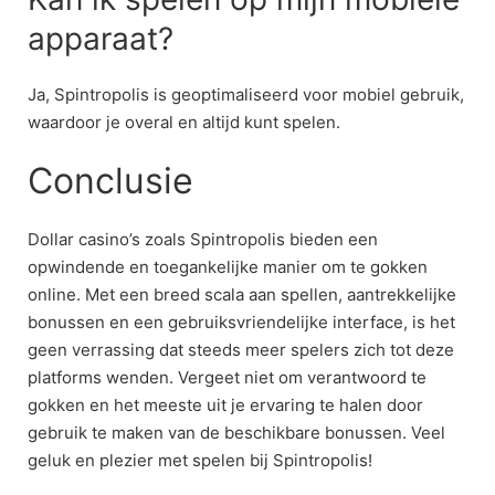
apparaat?
Ja, Spintropolis is geoptimaliseerd voor mobiel gebruik,
waardoor je overal en altijd kunt spelen.
Conclusie
Dollar casino’s zoals Spintropolis bieden een
opwindende en toegankelijke manier om te gokken
online. Met een breed scala aan spellen, aantrekkelijke
bonussen en een gebruiksvriendelijke interface, is het
geen verrassing dat steeds meer spelers zich tot deze
platforms wenden. Vergeet niet om verantwoord te
gokken en het meeste uit je ervaring te halen door
gebruik te maken van de beschikbare bonussen. Veel
geluk en plezier met spelen bij Spintropolis!