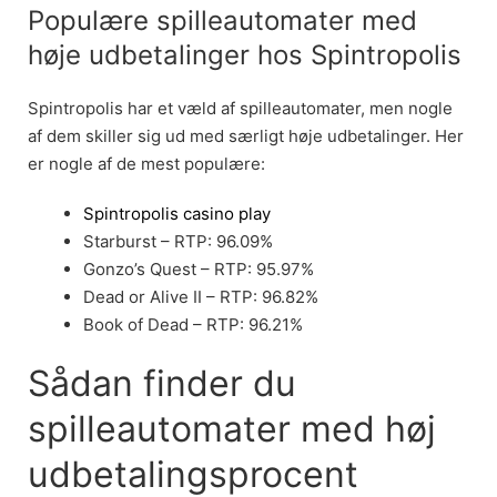
Populære spilleautomater med
høje udbetalinger hos Spintropolis
Spintropolis har et væld af spilleautomater, men nogle
af dem skiller sig ud med særligt høje udbetalinger. Her
er nogle af de mest populære:
Spintropolis casino play
Starburst – RTP: 96.09%
Gonzo’s Quest – RTP: 95.97%
Dead or Alive II – RTP: 96.82%
Book of Dead – RTP: 96.21%
Sådan finder du
spilleautomater med høj
udbetalingsprocent