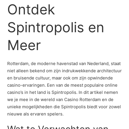
Ontdek
Spintropolis en
Meer
Rotterdam, de moderne havenstad van Nederland, staat
niet alleen bekend om zijn indrukwekkende architectuur
en bruisende cultuur, maar ook om zijn opwindende
casino-ervaringen. Een van de meest populaire online
casino’s in het land is Spintropolis. In dit artikel nemen
we je mee in de wereld van Casino Rotterdam en de
unieke mogelijkheden die Spintropolis biedt voor zowel
nieuwe als ervaren spelers.