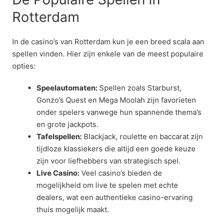
Rotterdam
In de casino’s van Rotterdam kun je een breed scala aan
spellen vinden. Hier zijn enkele van de meest populaire
opties:
Speelautomaten:
Spellen zoals Starburst,
Gonzo’s Quest en Mega Moolah zijn favorieten
onder spelers vanwege hun spannende thema’s
en grote jackpots.
Tafelspellen:
Blackjack, roulette en baccarat zijn
tijdloze klassiekers die altijd een goede keuze
zijn voor liefhebbers van strategisch spel.
Live Casino:
Veel casino’s bieden de
mogelijkheid om live te spelen met echte
dealers, wat een authentieke casino-ervaring
thuis mogelijk maakt.