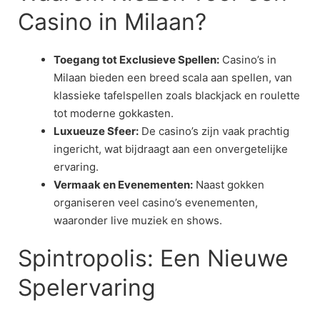
Casino in Milaan?
Toegang tot Exclusieve Spellen:
Casino’s in
Milaan bieden een breed scala aan spellen, van
klassieke tafelspellen zoals blackjack en roulette
tot moderne gokkasten.
Luxueuze Sfeer:
De casino’s zijn vaak prachtig
ingericht, wat bijdraagt aan een onvergetelijke
ervaring.
Vermaak en Evenementen:
Naast gokken
organiseren veel casino’s evenementen,
waaronder live muziek en shows.
Spintropolis: Een Nieuwe
Spelervaring