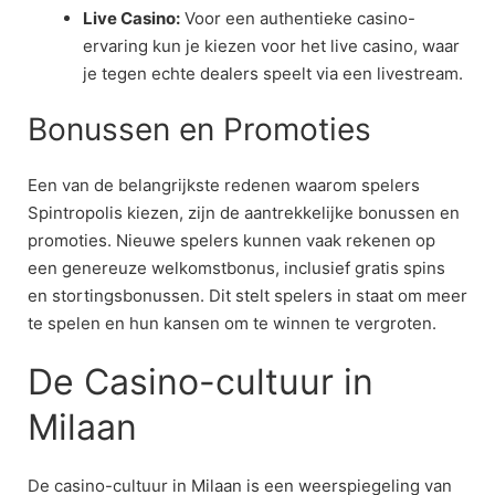
Live Casino:
Voor een authentieke casino-
ervaring kun je kiezen voor het live casino, waar
je tegen echte dealers speelt via een livestream.
Bonussen en Promoties
Een van de belangrijkste redenen waarom spelers
Spintropolis kiezen, zijn de aantrekkelijke bonussen en
promoties. Nieuwe spelers kunnen vaak rekenen op
een genereuze welkomstbonus, inclusief gratis spins
en stortingsbonussen. Dit stelt spelers in staat om meer
te spelen en hun kansen om te winnen te vergroten.
De Casino-cultuur in
Milaan
De casino-cultuur in Milaan is een weerspiegeling van