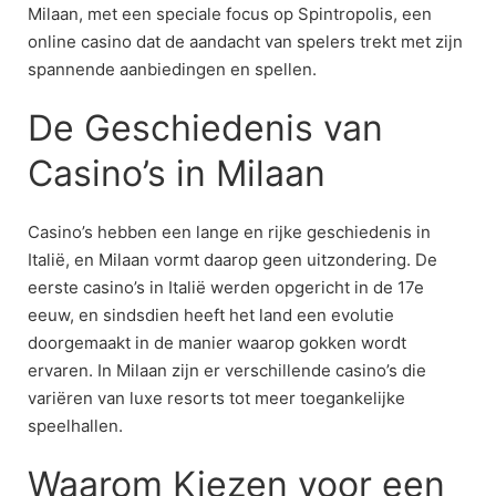
Milaan, met een speciale focus op Spintropolis, een
online casino dat de aandacht van spelers trekt met zijn
spannende aanbiedingen en spellen.
De Geschiedenis van
Casino’s in Milaan
Casino’s hebben een lange en rijke geschiedenis in
Italië, en Milaan vormt daarop geen uitzondering. De
eerste casino’s in Italië werden opgericht in de 17e
eeuw, en sindsdien heeft het land een evolutie
doorgemaakt in de manier waarop gokken wordt
ervaren. In Milaan zijn er verschillende casino’s die
variëren van luxe resorts tot meer toegankelijke
speelhallen.
Waarom Kiezen voor een