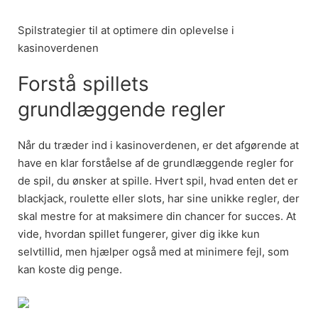
Spilstrategier til at optimere din oplevelse i
kasinoverdenen
Forstå spillets
grundlæggende regler
Når du træder ind i kasinoverdenen, er det afgørende at
have en klar forståelse af de grundlæggende regler for
de spil, du ønsker at spille. Hvert spil, hvad enten det er
blackjack, roulette eller slots, har sine unikke regler, der
skal mestre for at maksimere din chancer for succes. At
vide, hvordan spillet fungerer, giver dig ikke kun
selvtillid, men hjælper også med at minimere fejl, som
kan koste dig penge.