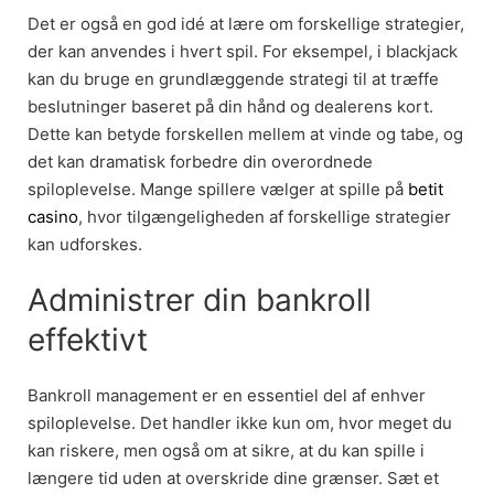
Det er også en god idé at lære om forskellige strategier,
der kan anvendes i hvert spil. For eksempel, i blackjack
kan du bruge en grundlæggende strategi til at træffe
beslutninger baseret på din hånd og dealerens kort.
Dette kan betyde forskellen mellem at vinde og tabe, og
det kan dramatisk forbedre din overordnede
spiloplevelse. Mange spillere vælger at spille på
betit
casino
, hvor tilgængeligheden af forskellige strategier
kan udforskes.
Administrer din bankroll
effektivt
Bankroll management er en essentiel del af enhver
spiloplevelse. Det handler ikke kun om, hvor meget du
kan riskere, men også om at sikre, at du kan spille i
længere tid uden at overskride dine grænser. Sæt et