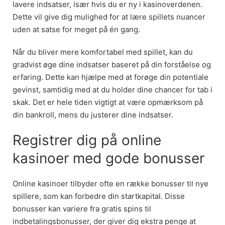
lavere indsatser, især hvis du er ny i kasinoverdenen.
Dette vil give dig mulighed for at lære spillets nuancer
uden at satse for meget på én gang.
Når du bliver mere komfortabel med spillet, kan du
gradvist øge dine indsatser baseret på din forståelse og
erfaring. Dette kan hjælpe med at forøge din potentiale
gevinst, samtidig med at du holder dine chancer for tab i
skak. Det er hele tiden vigtigt at være opmærksom på
din bankroll, mens du justerer dine indsatser.
Registrer dig på online
kasinoer med gode bonusser
Online kasinoer tilbyder ofte en række bonusser til nye
spillere, som kan forbedre din startkapital. Disse
bonusser kan variere fra gratis spins til
indbetalingsbonusser, der giver dig ekstra penge at