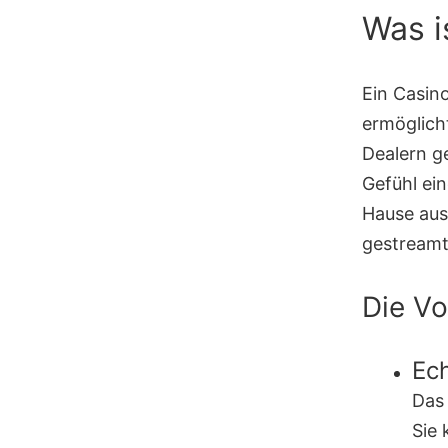
Was i
Ein Casino
ermöglich
Dealern ge
Gefühl ei
Hause aus
gestreamt,
Die Vo
Ech
Das 
Sie 