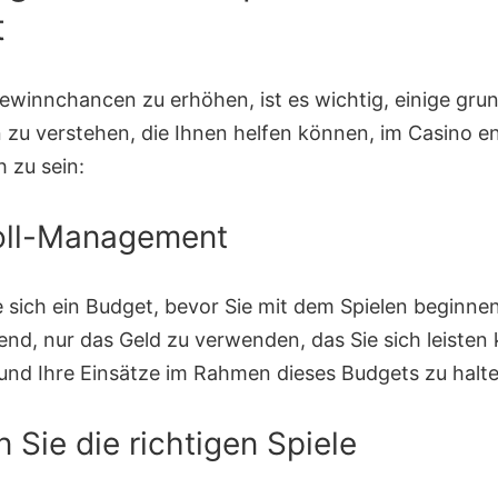
t
ewinnchancen zu erhöhen, ist es wichtig, einige gru
 zu verstehen, die Ihnen helfen können, im Casino en
h zu sein:
oll-Management
 sich ein Budget, bevor Sie mit dem Spielen beginnen.
end, nur das Geld zu verwenden, das Sie sich leisten
, und Ihre Einsätze im Rahmen dieses Budgets zu halte
n Sie die richtigen Spiele