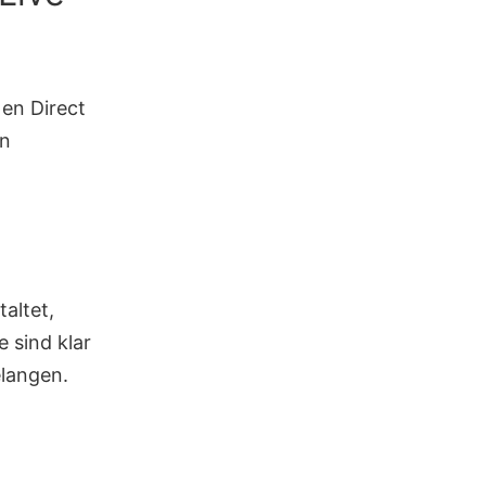
 en Direct
in
taltet,
 sind klar
elangen.