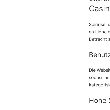
Casin
Spinrise h
en Ligne e
Betracht z
Benutz
Die Websit
sodass au
kategorisi
Hohe 