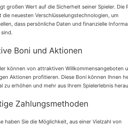
egt großen Wert auf die Sicherheit seiner Spieler. Die 
 die neuesten Verschlüsselungstechnologien, um
ellen, dass persönliche Daten und finanzielle Inform
 sind.
tive Boni und Aktionen
ler können von attraktiven Willkommensangeboten 
en Aktionen profitieren. Diese Boni können Ihnen hel
tal zu erhöhen und mehr aus Ihrem Spielerlebnis hera
ltige Zahlungsmethoden
se haben Sie die Möglichkeit, aus einer Vielzahl von