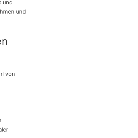
s und
nehmen und
en
hl von
n
aler