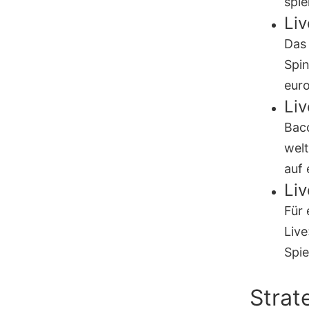
spie
Liv
Das 
Spin
euro
Liv
Bacc
welt
auf 
Li
Für
Live
Spie
Strat